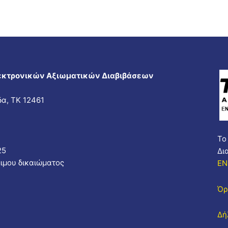
εκτρονικών Αξιωματικών Διαβιβάσεων
δα, ΤΚ 12461
Το
25
Δι
ιμου δικαιώματος
EN
Όρ
Δή